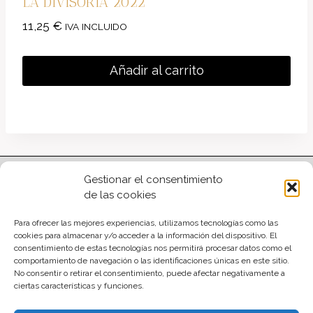
LA DIVISORIA 2022
11,25
€
IVA INCLUIDO
Añadir al carrito
Gestionar el consentimiento
Financiado por la Union
de las cookies
Europea - NextGenerationEU
Para ofrecer las mejores experiencias, utilizamos tecnologías como las
cookies para almacenar y/o acceder a la información del dispositivo. El
consentimiento de estas tecnologías nos permitirá procesar datos como el
comportamiento de navegación o las identificaciones únicas en este sitio.
No consentir o retirar el consentimiento, puede afectar negativamente a
ciertas características y funciones.