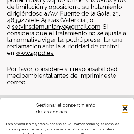
portabilidad y supresión de sus datos y los
de limitación y oposición a su tratamiento
dirigiéndose a Av/ Fuente de la Gota, 25,
46392 Siete Aguas (Valencia), o
a
s
etvinsdemuntanya@gmail.com
. Si
considera que el tratamiento no se ajusta a
la normativa vigente, podrá presentar una
reclamación ante la autoridad de control
en
www.agpd.es.
Por favor, considere su responsabilidad
medioambiental antes de imprimir este
correo.
Gestionar el consentimiento
Financiado por la Union
de las cookies
Europea - NextGenerationEU
Para ofrecer las mejores experiencias, utilizamos tecnologías como las
cookies para almacenar y/o acceder a la información del dispositivo. El