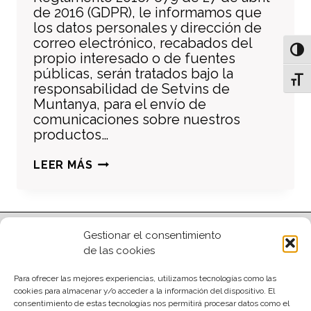
de 2016 (GDPR), le informamos que
los datos personales y dirección de
correo electrónico, recabados del
Alter
propio interesado o de fuentes
públicas, serán tratados bajo la
Alter
responsabilidad de Setvins de
Muntanya, para el envío de
comunicaciones sobre nuestros
productos…
AVISO
LEER MÁS
LEGAL
Gestionar el consentimiento
Financiado por la Union
de las cookies
Europea - NextGenerationEU
Para ofrecer las mejores experiencias, utilizamos tecnologías como las
cookies para almacenar y/o acceder a la información del dispositivo. El
consentimiento de estas tecnologías nos permitirá procesar datos como el